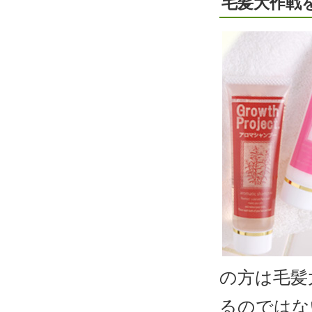
毛髪大作戦
の方は毛髪
るのではな