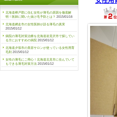
北海道樺戸郡に住む女性が薄毛の原因を徹底解
明！医師に聞いた抜け毛予防とは？
2015/01/16
北海道網走市の女性医師が語る薄毛の真実
2015/01/12
病院の薄毛対策治療を北海道岩見沢市で探してい
る方におすすめの病院
2015/01/12
北海道夕張市の美容サロンが使っている女性用育
毛剤
2015/01/12
女性の薄毛にご用心！北海道北見市に住んでいて
もできる薄毛対策方法
2015/01/12