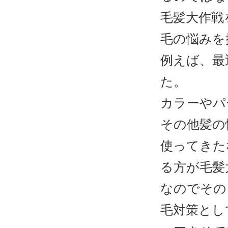
毛髪大作戦
毛の悩みを
例えば、最
た。
カラーやパ
その他髪の
使ってきた
る方が毛髪
なのでその
毛対策とし