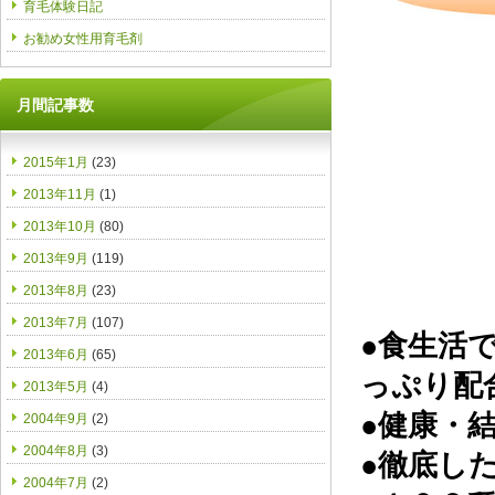
育毛体験日記
お勧め女性用育毛剤
月間記事数
2015年1月
(23)
2013年11月
(1)
2013年10月
(80)
2013年9月
(119)
2013年8月
(23)
2013年7月
(107)
2013年6月
(65)
2013年5月
(4)
2004年9月
(2)
2004年8月
(3)
2004年7月
(2)