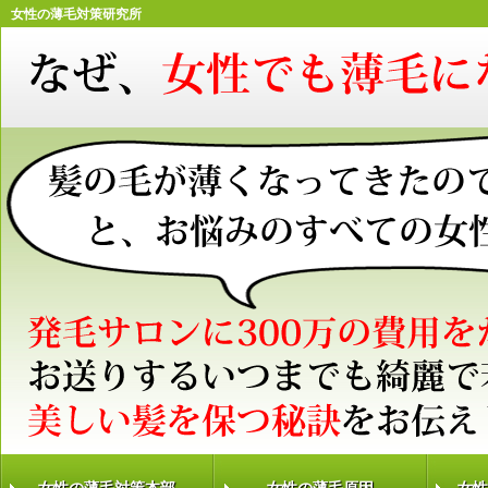
女性の薄毛対策研究所