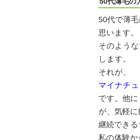
50代薄毛
50代で薄
思います。
そのような
します。
それが、
マイナチュ
です。他に
が、気軽に
継続できる
私の体験か