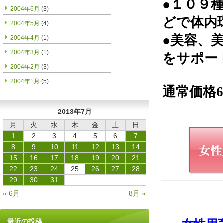
2004年6月
(3)
2004年5月
(4)
2004年4月
(1)
2004年3月
(1)
2004年2月
(3)
2004年1月
(5)
2013年7月
月
火
水
木
金
土
日
1
2
3
4
5
6
7
8
9
10
11
12
13
14
15
16
17
18
19
20
21
22
23
24
25
26
27
28
29
30
31
« 6月
8月 »
最近の投稿